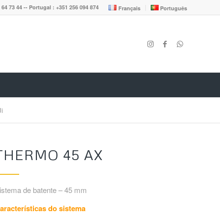
 64 73 44 -- Portugal : +351 256 094 874
Français
Português
i
THERMO 45 AX
istema de batente – 45 mm
aracterísticas do sistema