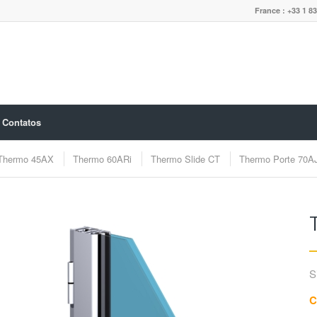
France : +33 1 83
Contatos
Thermo 45AX
Thermo 60ARi
Thermo Slide CT
Thermo Porte 70AJ
S
C