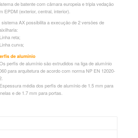
istema de batente com câmara europeia e tripla vedação
m EPDM (exterior, central, interior).
 sistema AX possibilita a execução de 2 versões de
aixilharia:
 Linha reta;
 Linha curva;
erfis de alumínio
 Os perfis de alumínio são extrudidos na liga de alumínio
060 para arquitetura de acordo com norma NP EN 12020-
2.
 Espessura média dos perfis de alumínio de 1.5 mm para
anelas e de 1.7 mm para portas.