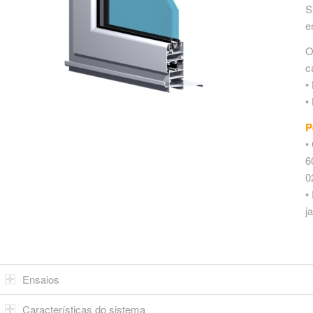
S
e
O
c
•
•
P
•
6
0
•
j
Ensaios
Características do sistema