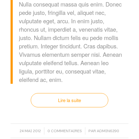
Nulla consequat massa quis enim. Donec
pede justo, fringilla vel, aliquet nec,
vulputate eget, arcu. In enim justo,
rhoncus ut, imperdiet a, venenatis vitae,
justo. Nullam dictum felis eu pede mollis
pretium. Integer tincidunt. Cras dapibus.
Vivamus elementum semper nisi. Aenean
vulputate eleifend tellus. Aenean leo
ligula, porttitor eu, consequat vitae,
eleifend ac, enim.
Lire la suite
/
/
24 MAI 2012
0 COMMENTAIRES
PAR
ADMIN6290